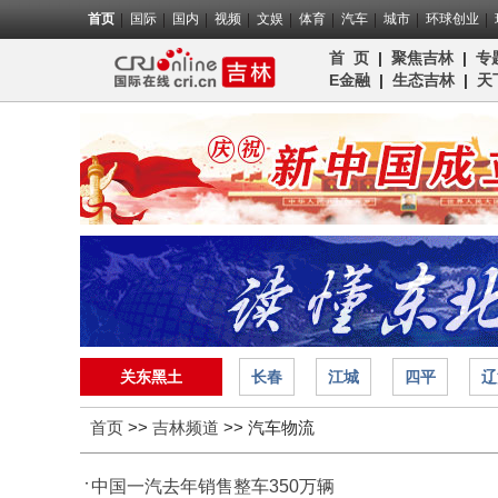
首页
国际
国内
视频
文娱
体育
汽车
城市
环球创业
首 页
|
聚焦吉林
|
专
E金融
|
生态吉林
|
天
关东黑土
长春
江城
四平
辽
首页
>>
吉林频道
>>
汽车物流
中国一汽去年销售整车350万辆