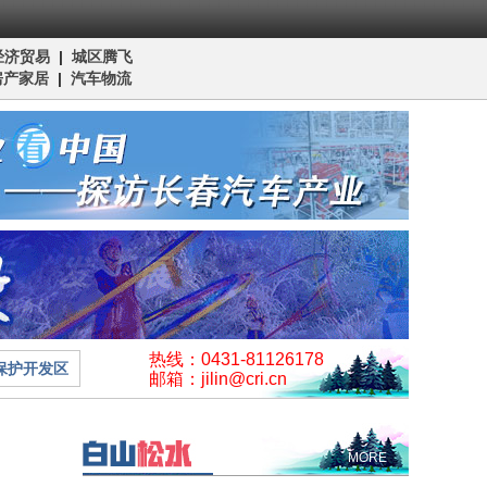
经济贸易
|
城区腾飞
房产家居
|
汽车物流
热线：0431-81126178
保护开发区
邮箱：jilin@cri.cn
MORE