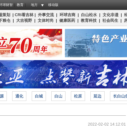
环球财智
教育
地方
移动版
题策划
|
CRI看吉林
|
外事交流
|
环球吉商
|
白山松水
|
文化非遗
|
下粮仓
|
大吉视野
|
文体时尚
|
健康医药
|
教育科技
|
社会民生
|
源
通化
白城
白山
松原
延边
长白山
2022-02-02 14:12:01