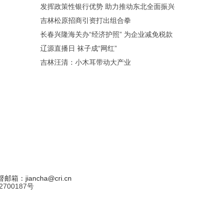
发挥政策性银行优势 助力推动东北全面振兴
吉林松原招商引资打出组合拳
长春兴隆海关办“经济护照” 为企业减免税款
辽源直播日 袜子成“网红”
吉林汪清：小木耳带动大产业
：jiancha@cri.cn
700187号