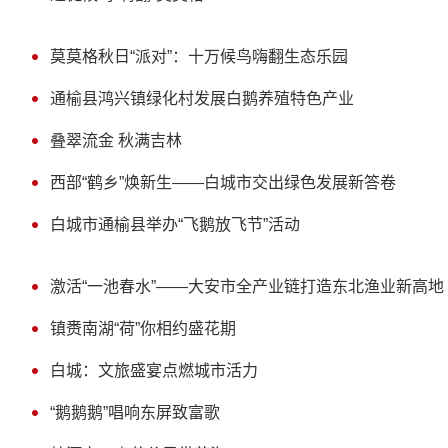
莫莫格秋日“派对”：十万候鸟嗨翻生态乐园
通榆县鸿兴镇绿化村发展白鹅养殖特色产业
叠翠流金 秋满吉林
西部“鹤乡”焕新生——白城市交出绿色发展新答卷
白城市通榆县举办“飞鹅放飞节”活动
激活“一池春水”——大安市全产业链打造东北渔业新高地
镇赉南湖“荷”你相约盛花期
白城：文旅盛宴点燃城市活力
“鹅鹅鹅”唱响东屏致富歌