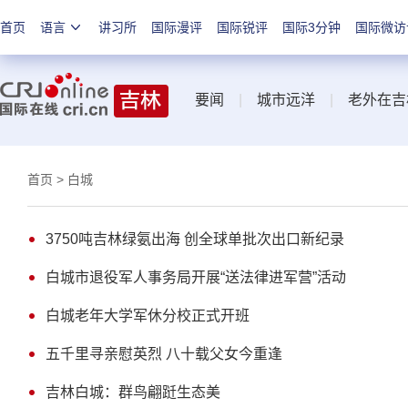
首页
语言
讲习所
国际漫评
国际锐评
国际3分钟
国际微访
要闻
|
城市远洋
|
老外在吉
首页
> 白城
3750吨吉林绿氨出海 创全球单批次出口新纪录
白城市退役军人事务局开展“送法律进军营”活动
白城老年大学军休分校正式开班
五千里寻亲慰英烈 八十载父女今重逢
吉林白城：群鸟翩跹生态美