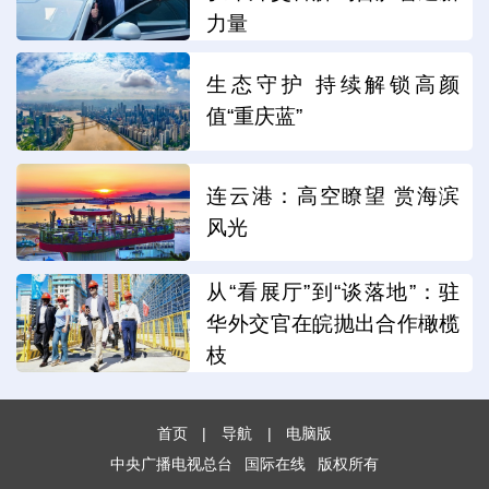
力量
生态守护 持续解锁高颜
值“重庆蓝”
连云港：高空瞭望 赏海滨
风光
从“看展厅”到“谈落地”：驻
华外交官在皖抛出合作橄榄
枝
首页
|
导航
|
电脑版
中央广播电视总台
国际在线
版权所有