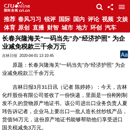
推荐
春风习习
锐评
国际
国内
评论
视频
文娱
体育
原创
直播
财智
城市
地方
环创
汽车
长春兴隆海关“一码当先”办“经济护照” 为企
业减免税款三千余万元
吉林日报
2020-04-01 13:10:45
原题：长春兴隆海关“一码当先”办“经济护照” 为企
业减免税款三千余万元
吉林日报3月31日讯（记者 陈婷婷）：今天，吉林
化纤股份有限公司签收了一份快递，里面是一份刚刚制
发不久的货物原产地证书。该公司进出口业务负责人夏
玮告诉记者，企业马上要出口一批人造长丝纱线产品，
货值56万元，这份原产地证书能够帮助他们享受进口
国关税减免3万元。