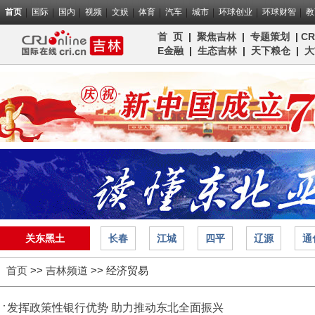
首页
国际
国内
视频
文娱
体育
汽车
城市
环球创业
环球财智
教
首 页
|
聚焦吉林
|
专题策划
|
C
E金融
|
生态吉林
|
天下粮仓
|
大
关东黑土
长春
江城
四平
辽源
通
首页
>>
吉林频道
>>
经济贸易
发挥政策性银行优势 助力推动东北全面振兴