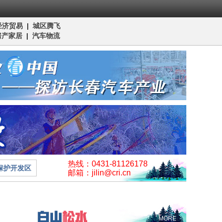
经济贸易
|
城区腾飞
房产家居
|
汽车物流
热线：0431-81126178
保护开发区
邮箱：jilin@cri.cn
MORE