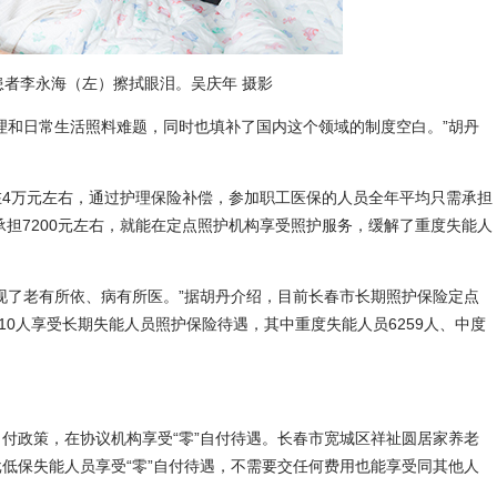
者李永海（左）擦拭眼泪。吴庆年 摄影
和日常生活照料难题，同时也填补了国内这个领域的制度空白。”胡丹
万元左右，通过护理保险补偿，参加职工医保的人员全年平均只需承担
承担7200元左右，就能在定点照护机构享受照护服务，缓解了重度失能人
了老有所依、病有所医。”据胡丹介绍，目前长春市长期照护保险定点
710人享受长期失能人员照护保险待遇，其中重度失能人员6259人、中度
自付政策，在协议机构享受“零”自付待遇。长春市宽城区祥祉圆居家养老
低保失能人员享受“零”自付待遇，不需要交任何费用也能享受同其他人