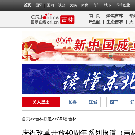
首页
国际
国内
视频
文娱
体育
汽车
城市
环球创业
首 页
|
聚焦吉林
|
专
E金融
|
生态吉林
|
天
关东黑土
长春
江城
四平
辽
首页>>
吉林频道>>
CRI看吉林
庆祝改革开放40周年系列报道（吉