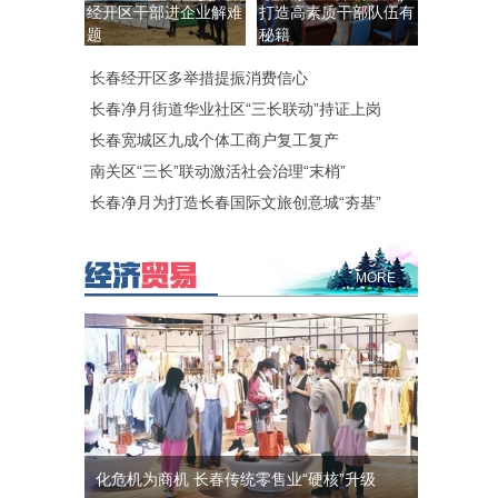
经开区干部进企业解难
打造高素质干部队伍有
题
秘籍
长春经开区多举措提振消费信心
长春净月街道华业社区“三长联动”持证上岗
长春宽城区九成个体工商户复工复产
南关区“三长”联动激活社会治理“末梢”
长春净月为打造长春国际文旅创意城“夯基”
MORE
化危机为商机 长春传统零售业“硬核”升级