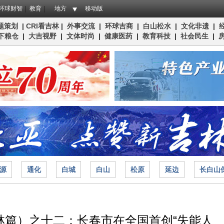
环球财智
教育
地方
移动版
题策划
|
CRI看吉林
|
外事交流
|
环球吉商
|
白山松水
|
文化非遗
|
下粮仓
|
大吉视野
|
文体时尚
|
健康医药
|
教育科技
|
社会民生
|
源
通化
白城
白山
松原
延边
长白山
林篇）之十二：长春市在全国首创“失能人