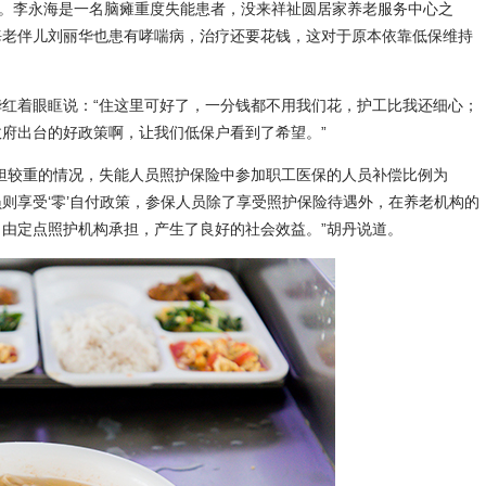
。李永海是一名脑瘫重度失能患者，没来祥祉圆居家养老服务中心之
海老伴儿刘丽华也患有哮喘病，治疗还要花钱，这对于原本依靠低保维持
着眼眶说：“住这里可好了，一分钱都不用我们花，护工比我还细心；
府出台的好政策啊，让我们低保户看到了希望。”
较重的情况，失能人员照护保险中参加职工医保的人员补偿比例为
员则享受‘零’自付政策，参保人员除了享受照护保险待遇外，在养老机构的
由定点照护机构承担，产生了良好的社会效益。”胡丹说道。