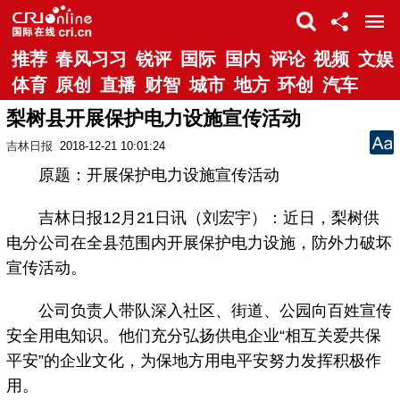
推荐
春风习习
锐评
国际
国内
评论
视频
文娱
体育
原创
直播
财智
城市
地方
环创
汽车
梨树县开展保护电力设施宣传活动
吉林日报
2018-12-21 10:01:24
原题：开展保护电力设施宣传活动
吉林日报12月21日讯（刘宏宇）：近日，梨树供
电分公司在全县范围内开展保护电力设施，防外力破坏
宣传活动。
公司负责人带队深入社区、街道、公园向百姓宣传
安全用电知识。他们充分弘扬供电企业“相互关爱共保
平安”的企业文化，为保地方用电平安努力发挥积极作
用。