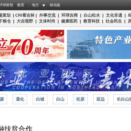
环球财智
教育
地方
移动版
题策划
|
CRI看吉林
|
外事交流
|
环球吉商
|
白山松水
|
文化非遗
|
下粮仓
|
大吉视野
|
文体时尚
|
健康医药
|
教育科技
|
社会民生
|
源
通化
白城
白山
松原
延边
长白山
融扶贫合作