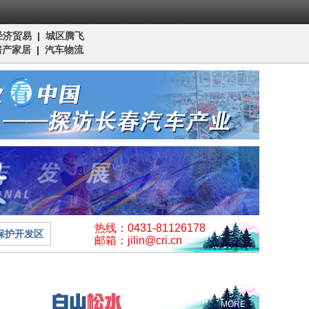
经济贸易
|
城区腾飞
房产家居
|
汽车物流
热线：0431-81126178
保护开发区
邮箱：jilin@cri.cn
MORE