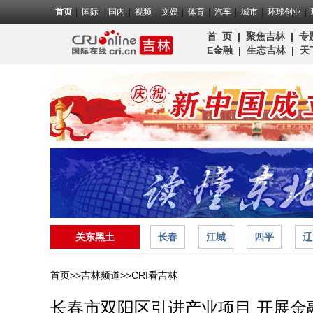
首页
国际
国内
视频
文娱
体育
汽车
城市
环球创业
首 页
|
聚焦吉林
|
专
E金融
|
生态吉林
|
天
关东黑土
长春
江城
四平
辽
首页>>
吉林频道>>
CRI看吉林
长春市双阳区引进产业项目 开展金