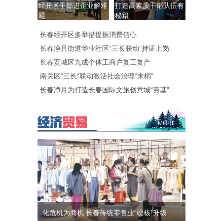
经开区干部进企业解难
打造高素质干部队伍有
题
秘籍
长春经开区多举措提振消费信心
长春净月街道华业社区“三长联动”持证上岗
长春宽城区九成个体工商户复工复产
南关区“三长”联动激活社会治理“末梢”
长春净月为打造长春国际文旅创意城“夯基”
MORE
化危机为商机 长春传统零售业“硬核”升级