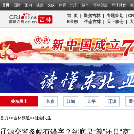
首页
国际
国内
视频
文娱
体育
汽车
城市
环球创业
环球财智
教
首 页
|
聚焦吉林
|
专题策划
|
C
E金融
|
生态吉林
|
天下粮仓
|
大
关东黑土
长春
江城
四平
辽源
通
首页>>
吉林频道>>
社会民生
辽源交警条幅有错字？到底是“尊”还是“遵”