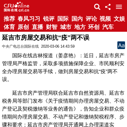
推荐
春风习习
锐评
国际
国内
评论
视频
文娱
体育
原创
直播
财智
城市
地方
环创
汽车
延吉市房屋交易和抗“疫”两不误
中央广电总台国际在线
2020-03-06 14:43:59
国际在线吉林报道（姜彦艳）：近日，延吉市房产
管理局严格监管，采取多项措施保障企业、市民顺利安
全办理房屋交易等手续，做到房屋交易和抗“疫”两不
误。
延吉市房产管理局联合延吉市自然资源局、延吉市
税务局等部门发布《关于疫情期间办理房屋交易、不动
产登记及契税缴纳等业务的通告》，告知企业和群众疫
情期间办理房屋交易、不动产登记和缴纳契税程序、步
骤和要求；延吉市房产管理局开通网上办理渠道实