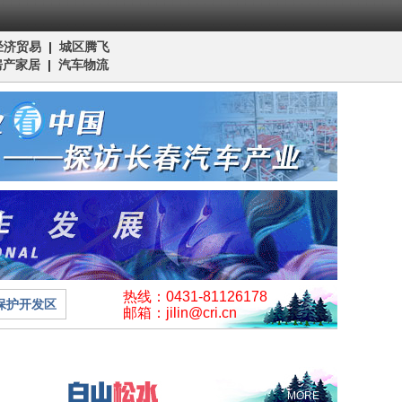
经济贸易
|
城区腾飞
房产家居
|
汽车物流
热线：0431-81126178
保护开发区
邮箱：jilin@cri.cn
MORE