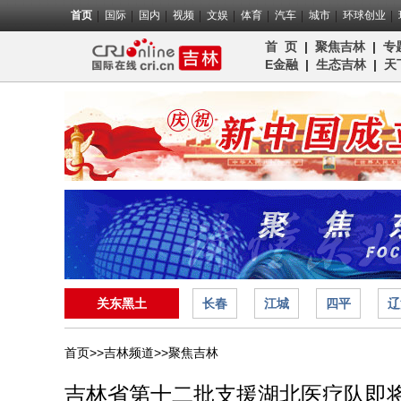
首页
国际
国内
视频
文娱
体育
汽车
城市
环球创业
首 页
|
聚焦吉林
|
专
E金融
|
生态吉林
|
天
关东黑土
长春
江城
四平
辽
首页>>
吉林频道>>
聚焦吉林
吉林省第十二批支援湖北医疗队即