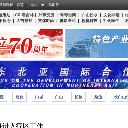
环球财智
教育
地方
移动版
题策划
|
CRI看吉林
|
外事交流
|
环球吉商
|
白山松水
|
文化非遗
|
下粮仓
|
大吉视野
|
文体时尚
|
健康医药
|
教育科技
|
社会民生
|
源
通化
白城
白山
松原
延边
长白山
将进入疗区工作