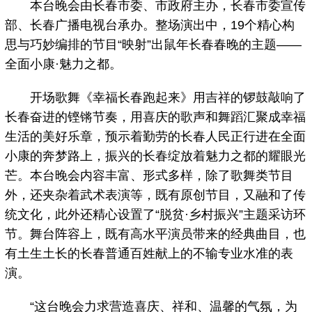
本台晚会由长春市委、市政府主办，长春市委宣传
部、长春广播电视台承办。整场演出中，19个精心构
思与巧妙编排的节目“映射”出鼠年长春春晚的主题——
全面小康·魅力之都。
开场歌舞《幸福长春跑起来》用吉祥的锣鼓敲响了
长春奋进的铿锵节奏，用喜庆的歌声和舞蹈汇聚成幸福
生活的美好乐章，预示着勤劳的长春人民正行进在全面
小康的奔梦路上，振兴的长春绽放着魅力之都的耀眼光
芒。本台晚会内容丰富、形式多样，除了歌舞类节目
外，还夹杂着武术表演等，既有原创节目，又融和了传
统文化，此外还精心设置了“脱贫·乡村振兴”主题采访环
节。舞台阵容上，既有高水平演员带来的经典曲目，也
有土生土长的长春普通百姓献上的不输专业水准的表
演。
“这台晚会力求营造喜庆、祥和、温馨的气氛，为