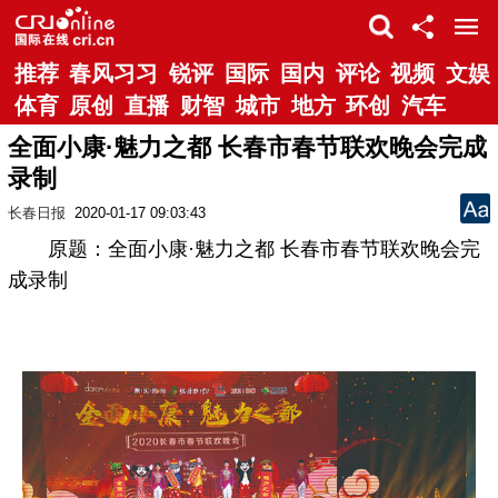
推荐
春风习习
锐评
国际
国内
评论
视频
文娱
体育
原创
直播
财智
城市
地方
环创
汽车
全面小康·魅力之都 长春市春节联欢晚会完成
录制
长春日报
2020-01-17 09:03:43
原题：全面小康·魅力之都 长春市春节联欢晚会完
成录制