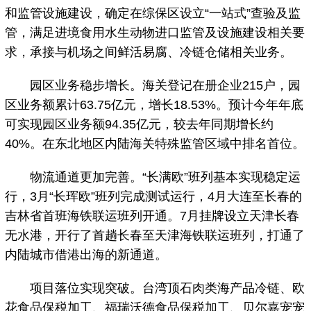
和监管设施建设，确定在综保区设立“一站式”查验及监
管，满足进境食用水生动物进口监管及设施建设相关要
求，承接与机场之间鲜活易腐、冷链仓储相关业务。
园区业务稳步增长。海关登记在册企业215户，园
区业务额累计63.75亿元，增长18.53%。预计今年年底
可实现园区业务额94.35亿元，较去年同期增长约
40%。在东北地区内陆海关特殊监管区域中排名首位。
物流通道更加完善。“长满欧”班列基本实现稳定运
行，3月“长珲欧”班列完成测试运行，4月大连至长春的
吉林省首班海铁联运班列开通。7月挂牌设立天津长春
无水港，开行了首趟长春至天津海铁联运班列，打通了
内陆城市借港出海的新通道。
项目落位实现突破。台湾顶石肉类海产品冷链、欧
花食品保税加工、福瑞沃德食品保税加工、贝尔嘉宠宠