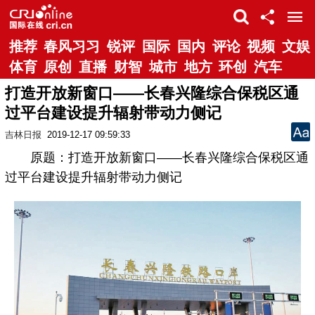
推荐
春风习习
锐评
国际
国内
评论
视频
文娱
体育
原创
直播
财智
城市
地方
环创
汽车
打造开放新窗口——长春兴隆综合保税区通
过平台建设提升辐射带动力侧记
吉林日报
2019-12-17 09:59:33
原题：打造开放新窗口——长春兴隆综合保税区通
过平台建设提升辐射带动力侧记