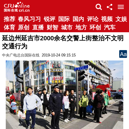
推荐
春风习习
锐评
国际
国内
评论
视频
文娱
体育
原创
直播
财智
城市
地方
环创
汽车
延边州延吉市2000余名交警上街整治不文明
交通行为
中央广电总台国际在线
2019-10-24 09:15:15