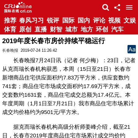
推荐
春风习习
锐评
国际
国内
评论
视频
文娱
体育
原创
直播
财智
城市
地方
环创
汽车
2019年度长春市房价持续平稳运行
长春晚报
2019-07-24 11:26:42
长春晚报7月24日讯（记者 何少梅）：23日，记者
从克而瑞长春机构获悉，本周（15日至21日）长春市
新增商品住宅供应面积约7.83万平方米，供应套数约
741套；商品住宅市场成交面积约17.69万平方米，成
交套数约1631套，商品住宅成交总额为17.4亿元。本
年度周期（1月1日至7月21日）我市商品住宅市场累计
成交均价格约为9501元/平方米。
据克而瑞长春机构高级分析师姜峰介绍，截至21
日，长春市2019年度商品住宅市场累计成交均价约