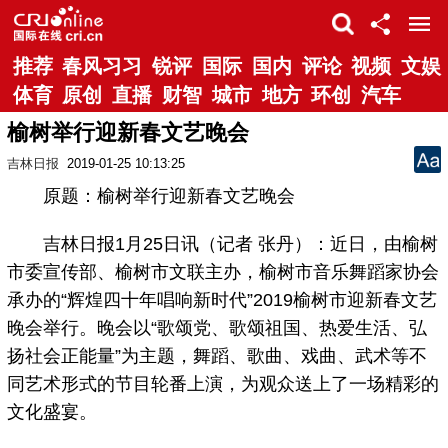
推荐
春风习习
锐评
国际
国内
评论
视频
文娱
体育
原创
直播
财智
城市
地方
环创
汽车
榆树举行迎新春文艺晚会
吉林日报
2019-01-25 10:13:25
原题：榆树举行迎新春文艺晚会
吉林日报1月25日讯（记者 张丹）：近日，由榆树
市委宣传部、榆树市文联主办，榆树市音乐舞蹈家协会
承办的“辉煌四十年唱响新时代”2019榆树市迎新春文艺
晚会举行。晚会以“歌颂党、歌颂祖国、热爱生活、弘
扬社会正能量”为主题，舞蹈、歌曲、戏曲、武术等不
同艺术形式的节目轮番上演，为观众送上了一场精彩的
文化盛宴。