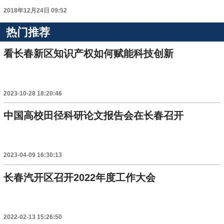
2018年12月24日 09:52
热门推荐
看长春新区知识产权如何赋能科技创新
2023-10-28 18:20:46
中国高校田径科研论文报告会在长春召开
2023-04-09 16:30:13
长春汽开区召开2022年度工作大会
2022-02-13 15:26:50