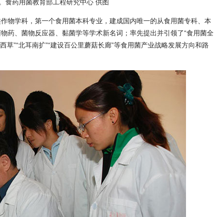
。食药用菌教育部工程研究中心 供图
作物学科，第一个食用菌本科专业，建成国内唯一的从食用菌专科、本
物药、菌物反应器、黏菌学等学术新名词；率先提出并引领了“食用菌全
东木西草”“北耳南扩”“建设百公里蘑菇长廊”等食用菌产业战略发展方向和路