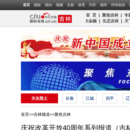
首页
国际
国内
视频
文娱
体育
汽车
城市
环球创业
首 页
|
聚焦吉林
|
专
E金融
|
生态吉林
|
天
关东黑土
长春
江城
四平
辽
首页>>
吉林频道>>
聚焦吉林
庆祝改革开放40周年系列报道（吉