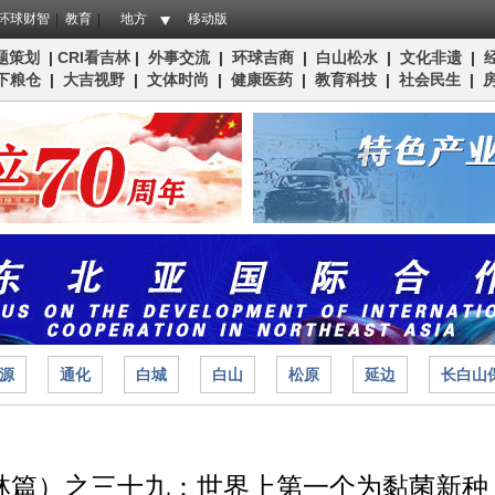
环球财智
教育
地方
移动版
题策划
|
CRI看吉林
|
外事交流
|
环球吉商
|
白山松水
|
文化非遗
|
下粮仓
|
大吉视野
|
文体时尚
|
健康医药
|
教育科技
|
社会民生
|
源
通化
白城
白山
松原
延边
长白山
林篇）之三十九：世界上第一个为黏菌新种