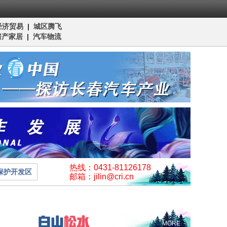
经济贸易
|
城区腾飞
房产家居
|
汽车物流
热线：0431-81126178
保护开发区
邮箱：jilin@cri.cn
MORE