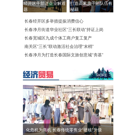
经开区干部进企业解难
打造高素质干部队伍有
题
秘籍
长春经开区多举措提振消费信心
长春净月街道华业社区“三长联动”持证上岗
长春宽城区九成个体工商户复工复产
南关区“三长”联动激活社会治理“末梢”
长春净月为打造长春国际文旅创意城“夯基”
MORE
化危机为商机 长春传统零售业“硬核”升级