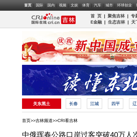
首页
国际
国内
视频
文娱
体育
汽车
城市
环球创业
首 页
|
聚焦吉林
|
专
E金融
|
生态吉林
|
天
关东黑土
长春
江城
四平
辽
首页>>
吉林频道>>
CRI看吉林
中俄珲春公路口岸过客突破40万人