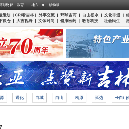
环球财智
教育
地方
移动版
题策划
|
CRI看吉林
|
外事交流
|
环球吉商
|
白山松水
|
文化非遗
|
下粮仓
|
大吉视野
|
文体时尚
|
健康医药
|
教育科技
|
社会民生
|
源
通化
白城
白山
松原
延边
长白山
次