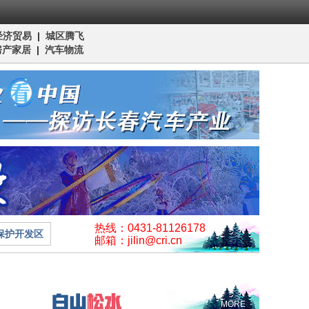
经济贸易
|
城区腾飞
房产家居
|
汽车物流
热线：0431-81126178
保护开发区
邮箱：jilin@cri.cn
MORE