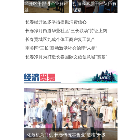
经开区干部进企业解难
打造高素质干部队伍有
题
秘籍
长春经开区多举措提振消费信心
长春净月街道华业社区“三长联动”持证上岗
长春宽城区九成个体工商户复工复产
南关区“三长”联动激活社会治理“末梢”
长春净月为打造长春国际文旅创意城“夯基”
MORE
化危机为商机 长春传统零售业“硬核”升级