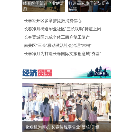
经开区干部进企业解难
打造高素质干部队伍有
题
秘籍
长春经开区多举措提振消费信心
长春净月街道华业社区“三长联动”持证上岗
长春宽城区九成个体工商户复工复产
南关区“三长”联动激活社会治理“末梢”
长春净月为打造长春国际文旅创意城“夯基”
MORE
化危机为商机 长春传统零售业“硬核”升级