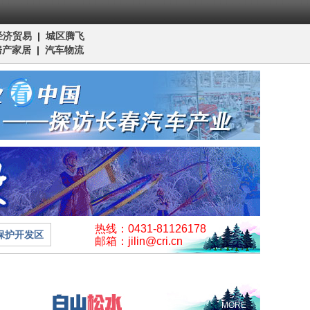
经济贸易
|
城区腾飞
房产家居
|
汽车物流
热线：0431-81126178
保护开发区
邮箱：jilin@cri.cn
MORE