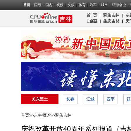
首页
国际
国内
视频
文娱
体育
汽车
城市
环球创业
首 页
|
聚焦吉林
|
专
E金融
|
生态吉林
|
天
关东黑土
长春
江城
四平
辽
首页>>
吉林频道>>
聚焦吉林
庆祝改革开放40周年系列报道（吉