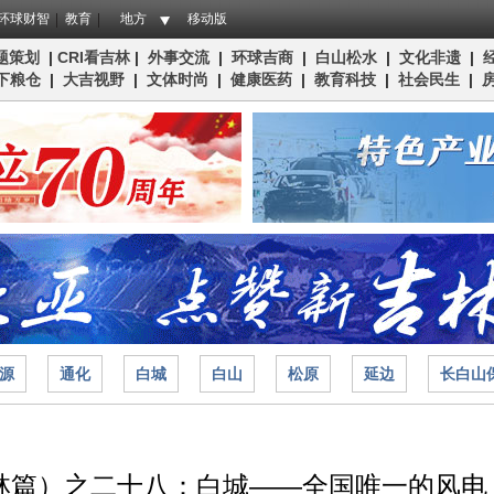
环球财智
教育
地方
移动版
题策划
|
CRI看吉林
|
外事交流
|
环球吉商
|
白山松水
|
文化非遗
|
下粮仓
|
大吉视野
|
文体时尚
|
健康医药
|
教育科技
|
社会民生
|
源
通化
白城
白山
松原
延边
长白山
林篇）之二十八：白城——全国唯一的风电