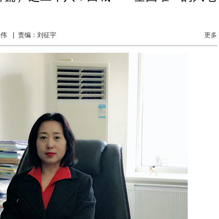
伟 |
责编：刘征宇
更多