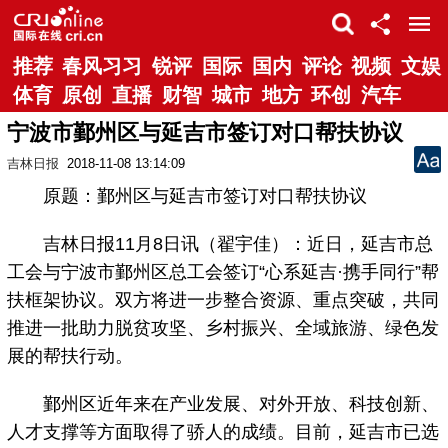
推荐
春风习习
锐评
国际
国内
评论
视频
文娱
体育
原创
直播
财智
城市
地方
环创
汽车
宁波市鄞州区与延吉市签订对口帮扶协议
吉林日报
2018-11-08 13:14:09
原题：鄞州区与延吉市签订对口帮扶协议
吉林日报11月8日讯（翟宇佳）：近日，延吉市总
工会与宁波市鄞州区总工会签订“心系延吉·携手同行”帮
扶框架协议。双方将进一步整合资源、重点突破，共同
推进一批助力脱贫攻坚、乡村振兴、全域旅游、绿色发
展的帮扶行动。
鄞州区近年来在产业发展、对外开放、科技创新、
人才支撑等方面取得了骄人的成绩。目前，延吉市已选