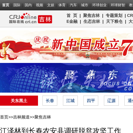
首页
国际
国内
视频
文娱
体育
汽车
城市
环球创业
环球财智
教
首 页
|
聚焦吉林
|
专题策划
|
C
E金融
|
生态吉林
|
天下粮仓
|
大
关东黑土
长春
江城
四平
辽源
通
首页>>
吉林频道>>
聚焦吉林
江泽林到长春农安县调研脱贫攻坚工作