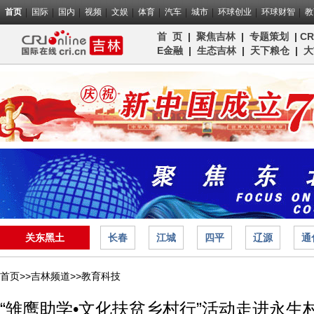
首页
国际
国内
视频
文娱
体育
汽车
城市
环球创业
环球财智
教
首 页
|
聚焦吉林
|
专题策划
|
C
E金融
|
生态吉林
|
天下粮仓
|
大
关东黑土
长春
江城
四平
辽源
通
首页>>
吉林频道>>
教育科技
“雏鹰助学•文化扶贫乡村行”活动走进永生