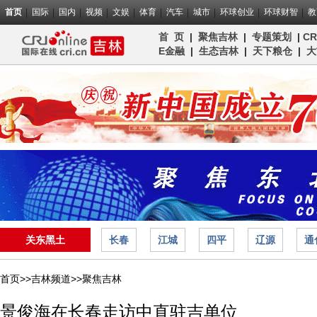
首页
国际
国内
视频
文娱
体育
汽车
城市
环球创业
环球财智
教
首 页
|
聚焦吉林
|
专题策划
|
C
E金融
|
生态吉林
|
天下粮仓
|
大
关东黑土
长春
江城
四平
辽源
通
首页>>
吉林频道>>
聚焦吉林
景俊海在长春走访中直驻吉单位