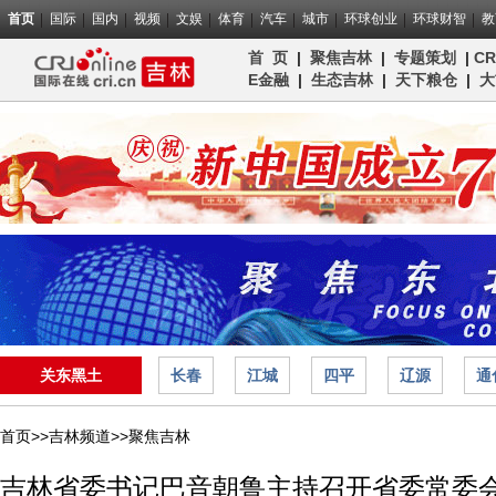
首页
国际
国内
视频
文娱
体育
汽车
城市
环球创业
环球财智
教
首 页
|
聚焦吉林
|
专题策划
|
C
E金融
|
生态吉林
|
天下粮仓
|
大
关东黑土
长春
江城
四平
辽源
通
首页>>
吉林频道>>
聚焦吉林
吉林省委书记巴音朝鲁主持召开省委常委