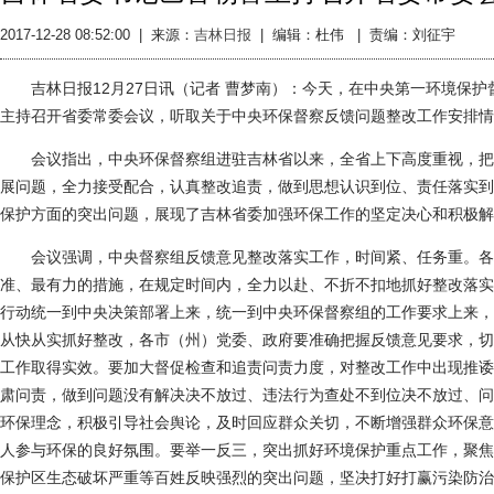
2017-12-28 08:52:00
|
来源：
吉林日报
|
编辑：杜伟 |
责编：刘征宇
吉林日报12月27日讯（记者 曹梦南）：今天，在中央第一环境保护
主持召开省委常委会议，听取关于中央环保督察反馈问题整改工作安排情
会议指出，中央环保督察组进驻吉林省以来，全省上下高度重视，把中
展问题，全力接受配合，认真整改追责，做到思想认识到位、责任落实到
保护方面的突出问题，展现了吉林省委加强环保工作的坚定决心和积极解
会议强调，中央督察组反馈意见整改落实工作，时间紧、任务重。各
准、最有力的措施，在规定时间内，全力以赴、不折不扣地抓好整改落实
行动统一到中央决策部署上来，统一到中央环保督察组的工作要求上来，
从快从实抓好整改，各市（州）党委、政府要准确把握反馈意见要求，切
工作取得实效。要加大督促检查和追责问责力度，对整改工作中出现推诿
肃问责，做到问题没有解决决不放过、违法行为查处不到位决不放过、问
环保理念，积极引导社会舆论，及时回应群众关切，不断增强群众环保意
人参与环保的良好氛围。要举一反三，突出抓好环境保护重点工作，聚焦
保护区生态破坏严重等百姓反映强烈的突出问题，坚决打好打赢污染防治