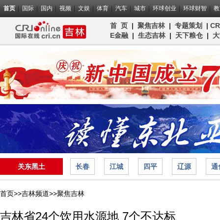
首页
国际
国内
视频
文娱
体育
汽车
城市
环球创业
环球财智
教
首 页
|
聚焦吉林
|
专题策划
|
C
E金融
|
生态吉林
|
天下粮仓
|
大
关东黑土
长春
江城
四平
辽源
通
首页>>
吉林频道>>
聚焦吉林
吉林省24个饮用水源地 7个不达标