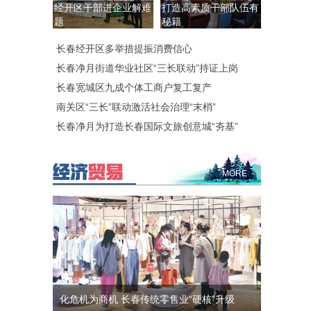
经开区干部进企业解难
打造高素质干部队伍有
题
秘籍
长春经开区多举措提振消费信心
长春净月街道华业社区“三长联动”持证上岗
长春宽城区九成个体工商户复工复产
南关区“三长”联动激活社会治理“末梢”
长春净月为打造长春国际文旅创意城“夯基”
MORE
化危机为商机 长春传统零售业“硬核”升级