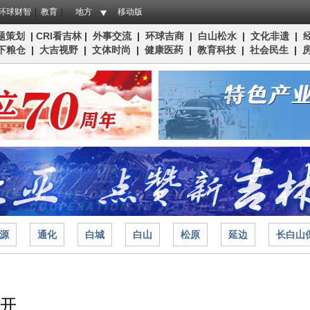
环球财智
教育
地方
移动版
题策划
|
CRI看吉林
|
外事交流
|
环球吉商
|
白山松水
|
文化非遗
|
下粮仓
|
大吉视野
|
文体时尚
|
健康医药
|
教育科技
|
社会民生
|
源
通化
白城
白山
松原
延边
长白山
拉开