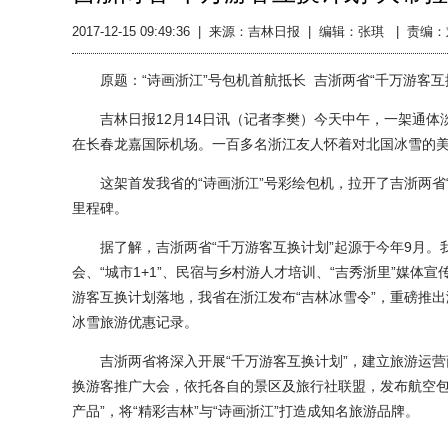
2017-12-15 09:49:36
|
来源：吉林日报
|
编辑：张琪 |
责编：
原题：“诗画浙江”号包机首航抵长 吉浙两省“千万游客互
吉林日报12月14日讯（记者李樊）今天中午，一架通体淡
在长春龙嘉国际机场。一百多名浙江友人怀着对北国冰雪的
这架首发我省的“诗画浙江”号彩绘包机，拉开了吉浙两省“
里程碑。
据了解，吉浙两省“千万游客互换计划”起源于今年9月。我
会、“城市1+1”、民宿与乡村游人才培训、“吉秀浙里”媒体
游客互换计划落地，我省在浙江发布“吉林冰雪令”，重磅推
冰雪旅游优惠记录。
吉浙两省将深入开展“千万游客互换计划”，建立旅游运营商
换游客推广大会，依托各自的景区及旅行社联盟，发布航空包
产品”，将“精彩吉林”与“诗画浙江”打造成知名旅游品牌。