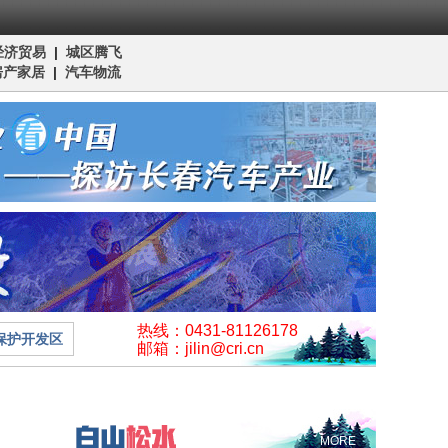
经济贸易
|
城区腾飞
房产家居
|
汽车物流
热线：0431-81126178
保护开发区
邮箱：jilin@cri.cn
MORE