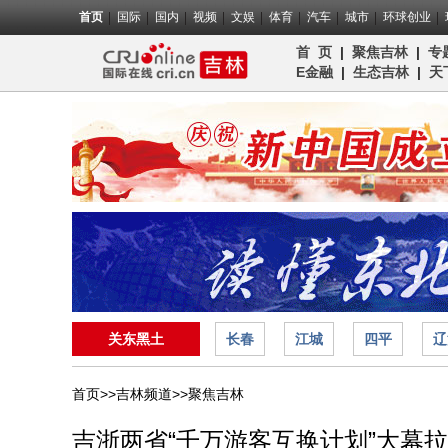
首页
国际
国内
视频
文娱
体育
汽车
城市
环球创业
首 页
|
聚焦吉林
|
专
E金融
|
生态吉林
|
天
关东黑土
长春
江城
四平
辽
首页>>
吉林频道>>
聚焦吉林
吉浙两省“千万游客互换计划”大幕