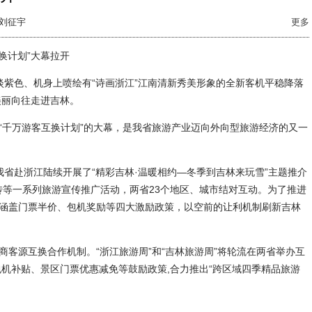
刘征宇
更多
换计划”大幕拉开
紫色、机身上喷绘有“诗画浙江”江南清新秀美形象的全新客机平稳降落
美丽向往走进吉林。
千万游客互换计划”的大幕，是我省旅游产业迈向外向型旅游经济的又一
省赴浙江陆续开展了“精彩吉林·温暖相约—冬季到吉林来玩雪”主题推介
宣传等一系列旅游宣传推广活动，两省23个地区、城市结对互动。为了推进
出涵盖门票半价、包机奖励等四大激励政策，以空前的让利机制刷新吉林
客源互换合作机制。“浙江旅游周”和“吉林旅游周”将轮流在两省举办互
机补贴、景区门票优惠减免等鼓励政策,合力推出“跨区域四季精品旅游