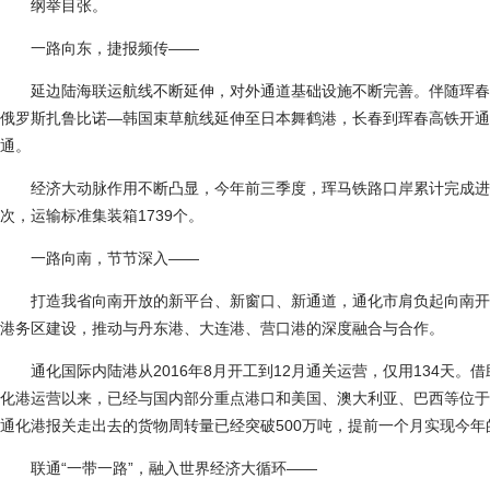
纲举目张。
一路向东，捷报频传——
延边陆海联运航线不断延伸，对外通道基础设施不断完善。伴随珲春
俄罗斯扎鲁比诺—韩国束草航线延伸至日本舞鹤港，长春到珲春高铁开通
通。
经济大动脉作用不断凸显，今年前三季度，珲马铁路口岸累计完成进口货
次，运输标准集装箱1739个。
一路向南，节节深入——
打造我省向南开放的新平台、新窗口、新通道，通化市肩负起向南开
港务区建设，推动与丹东港、大连港、营口港的深度融合与合作。
通化国际内陆港从2016年8月开工到12月通关运营，仅用134天。
化港运营以来，已经与国内部分重点港口和美国、澳大利亚、巴西等位于
通化港报关走出去的货物周转量已经突破500万吨，提前一个月实现今年
联通“一带一路”，融入世界经济大循环——