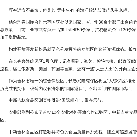
珲春近海不靠海，但是其“无中生有”的海洋经济却做得风生水起。
结合珲春国际合作示范区获批以来国家、省、州30余个部门出台的近3
惠政策，目前，全市共有海产品加工企业50余家，贸易物流企业120余
加工集散基地。
构建开放开发新格局就要充分发挥特殊功能区的政策资源优势。长春
在长春兴隆综保区1号仓库，记者看到，海关、检验检疫、邮政等部门
流程，运往俄罗斯、美国、韩国等国家。还有一些“大进大出”的外向型
作为吉林省唯一的综合保税区，长春兴隆综保区树立“大综保区”概念
历史性的突破，被誉为没有海水的“国际港口”、不出国门的“国际市场”。
中新吉林食品区则直接引进“国际标准”，重在示范。
农业部刚刚公布了首批10个农业对外开放合作试验区，中新吉林食品
区。
中新吉林食品区打造独具特色的食品质量体系规程，建立可追溯监管