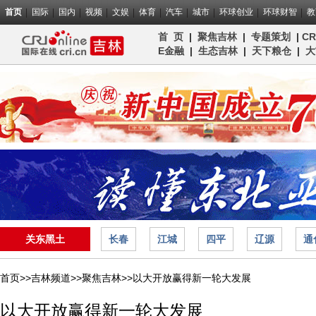
首页
国际
国内
视频
文娱
体育
汽车
城市
环球创业
环球财智
教
首 页
|
聚焦吉林
|
专题策划
|
C
E金融
|
生态吉林
|
天下粮仓
|
大
关东黑土
长春
江城
四平
辽源
通
首页>>
吉林频道>>
聚焦吉林
>>
以大开放赢得新一轮大发展
以大开放赢得新一轮大发展