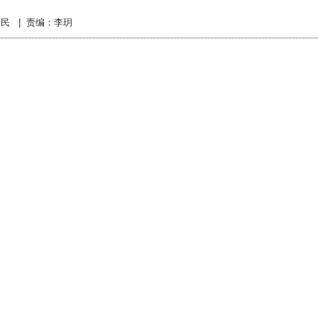
蒋民
|
责编：李玥