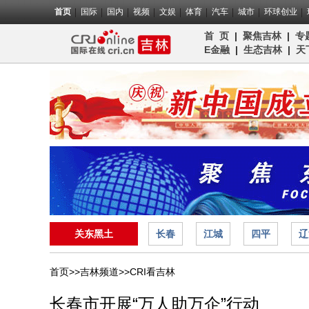
首页
国际
国内
视频
文娱
体育
汽车
城市
环球创业
首 页
|
聚焦吉林
|
专
E金融
|
生态吉林
|
天
关东黑土
长春
江城
四平
辽
首页>>
吉林频道>>
CRI看吉林
长春市开展“万人助万企”行动