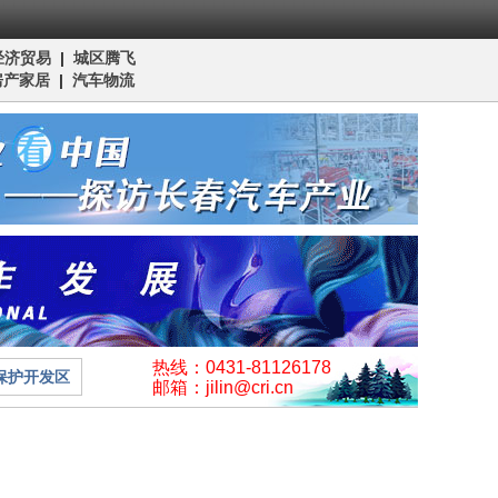
经济贸易
|
城区腾飞
房产家居
|
汽车物流
热线：0431-81126178
保护开发区
邮箱：jilin@cri.cn