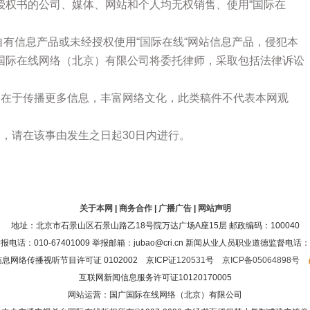
授权书的公司、媒体、网站和个人均无权销售、使用“国际在
站自有信息产品或未经授权使用“国际在线“网站信息产品，侵犯本
国际在线网络（北京）有限公司将委托律师，采取包括法律诉讼
的在于传播更多信息，丰富网络文化，此类稿件不代表本网观
，请在该事由发生之日起30日内进行。
关于本网
|
商务合作
|
广播广告
|
网站声明
地址：北京市石景山区石景山路乙18号院万达广场A座15层 邮政编码：100040
：010-67401009 举报邮箱：jubao@cri.cn 新闻从业人员职业道德监督电话：010-6
息网络传播视听节目许可证 0102002 京ICP证
120531
号
京ICP备05064898号
互联网新闻信息服务许可证10120170005
网站运营：国广国际在线网络（北京）有限公司