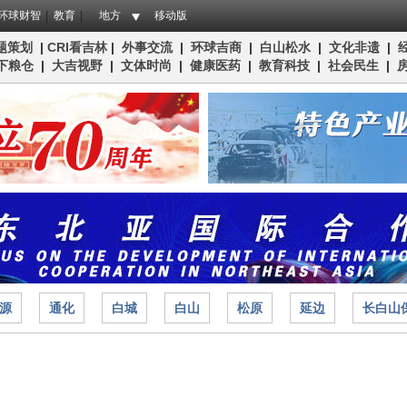
环球财智
教育
地方
移动版
题策划
|
CRI看吉林
|
外事交流
|
环球吉商
|
白山松水
|
文化非遗
|
下粮仓
|
大吉视野
|
文体时尚
|
健康医药
|
教育科技
|
社会民生
|
源
通化
白城
白山
松原
延边
长白山