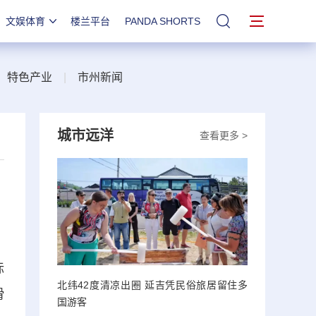
文娱体育
楼兰平台
PANDA SHORTS
站内搜索
|
特色产业
|
市州新闻
城市远洋
查看更多 >
标
北纬42度清凉出圈 延吉凭民俗旅居留住多
滑
国游客