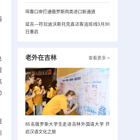
珲春口岸打通俄罗斯肉类进口新通道
两
延吉—符拉迪沃斯托克直达客运班线3月30
，
日重启
老外在吉林
查看更多 >
总
规
高
助
规
85名俄罗斯大学生走进吉林外国语大学 开
启汉语文化之旅
能