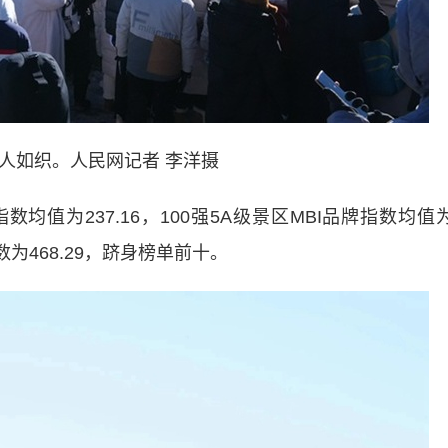
人如织。人民网
记者
李洋摄
值为237.16，100强5A级景区MBI品牌指数均值
数为468.29，跻身榜单前十。