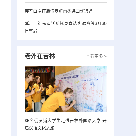
珲春口岸打通俄罗斯肉类进口新通道
延吉—符拉迪沃斯托克直达客运班线3月30
日重启
老外在吉林
查看更多 >
85名俄罗斯大学生走进吉林外国语大学 开
启汉语文化之旅