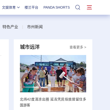
文娱体育
楼兰平台
PANDA SHORTS
站内搜索
|
特色产业
|
市州新闻
城市远洋
查看更多 >
名
，
北纬42度清凉出圈 延吉凭民俗旅居留住多
国游客