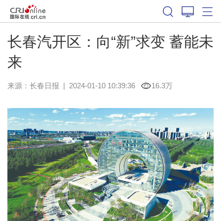
长春汽开区：向“新”求变 蓄能未
来
来源：
长春日报
|
2024-01-10 10:39:36
16.3万