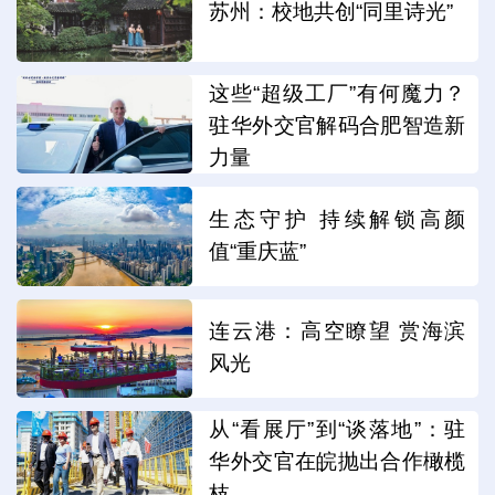
苏州：校地共创“同里诗光”
这些“超级工厂”有何魔力？
驻华外交官解码合肥智造新
力量
生态守护 持续解锁高颜
值“重庆蓝”
连云港：高空瞭望 赏海滨
风光
从“看展厅”到“谈落地”：驻
华外交官在皖抛出合作橄榄
枝