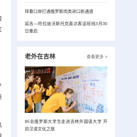
珲春口岸打通俄罗斯肉类进口新通道
梭
延吉—符拉迪沃斯托克直达客运班线3月30
红
日重启
老外在吉林
查看更多 >
，
产
商
85名俄罗斯大学生走进吉林外国语大学 开
机
启汉语文化之旅
用