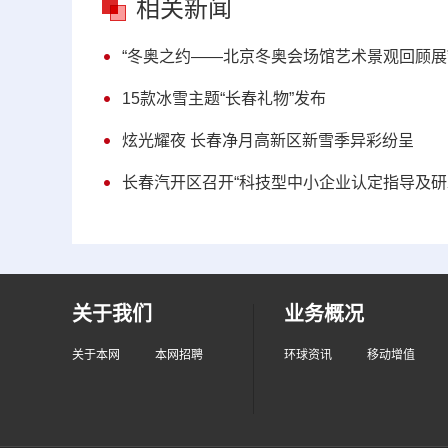
相关新闻
“冬奥之约——北京冬奥会场馆艺术景观回顾展
15款冰雪主题“长春礼物”发布
炫光耀夜 长春净月高新区新雪季异彩纷呈
长春汽开区召开“科技型中小企业认定指导及研
关于我们
业务概况
关于本网
本网招聘
环球资讯
移动增值