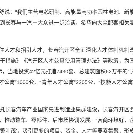
说：“我们主营电芯研制、高能量高功率圆柱电池、新
到长春与一汽－大众进一步洽谈，希望向大众配套相关
住人才和招引人才，长春汽开区全面深化人才体制机制
干措施》《汽开区人才公寓使用管理办法》等政策，为
，当地投资42亿元打造7430套、总建筑面积62万平的“
寓”1000套、“青年人才公寓”2205套、“技能人才公寓
长春汽车产业国家先进制造业集群建设，长春汽开区
，推动整车、零部件、后市场协调发展。“营商环境好，
枝繁叶茂’，吸引更多的项目、资金、人才等要素集聚，形