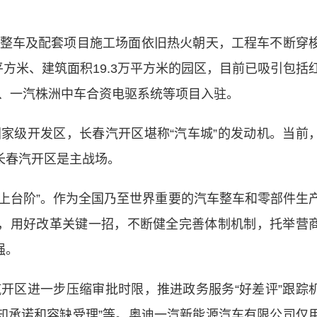
车及配套项目施工场面依旧热火朝天，工程车不断穿
平方米、建筑面积19.3万平方米的园区，目前已吸引包括
、一汽株洲中车合资电驱系统等项目入驻。
级开发区，长春汽开区堪称“汽车城”的发动机。当前
长春汽开区是主战场。
上台阶”。作为全国乃至世界重要的汽车整车和零部件生
心，用好改革关键一招，不断健全完善体制机制，托举营
强。
区进一步压缩审批时限，推进政务服务“好差评”跟踪
“告知承诺和容缺受理”等。奥迪一汽新能源汽车有限公司仅