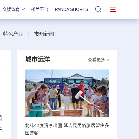
文娱体育
楼兰平台
PANDA SHORTS
站内搜索
|
特色产业
|
市州新闻
城市远洋
查看更多 >
国
北纬42度清凉出圈 延吉凭民俗旅居留住多
件
国游客