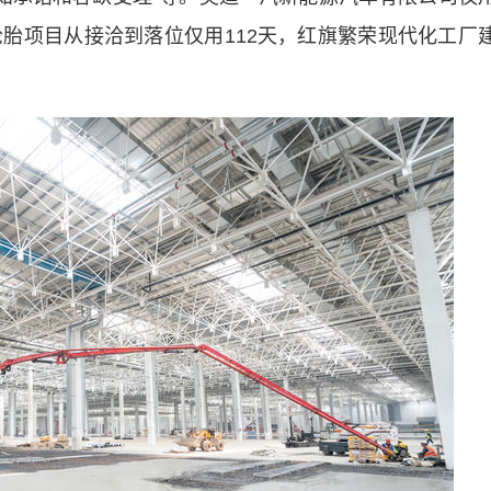
轮胎项目从接洽到落位仅用112天，红旗繁荣现代化工厂