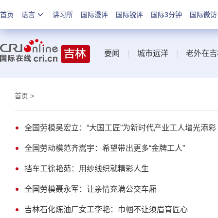
首页
语言
讲习所
国际漫评
国际锐评
国际3分钟
国际微访
要闻
|
城市远洋
|
老外在吉
首页
>
全国劳模吴宏立：“大国工匠”为新时代产业工人增光添彩
全国劳动模范齐嵩宇：希望带出更多“金牌工人”
挡车工徐艳茹：用纱线织就精彩人生
全国劳模聂永军：让亲情充满公交车厢
吉林石化炼油厂女工李艳：巾帼不让须眉育匠心