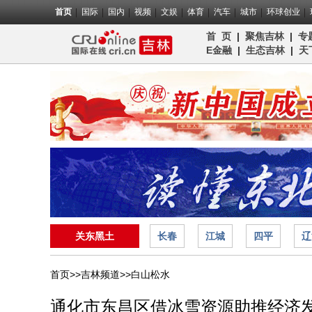
首页
国际
国内
视频
文娱
体育
汽车
城市
环球创业
首 页
|
聚焦吉林
|
专
E金融
|
生态吉林
|
天
关东黑土
长春
江城
四平
辽
首页>>
吉林频道>>
白山松水
通化市东昌区借冰雪资源助推经济