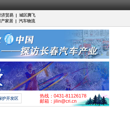
经济贸易
|
城区腾飞
房产家居
|
汽车物流
热线：0431-81126178
保护开发区
邮箱：jilin@cri.cn