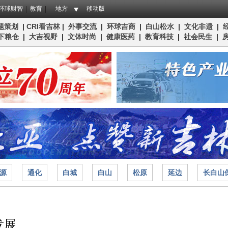
环球财智
教育
地方
移动版
题策划
|
CRI看吉林
|
外事交流
|
环球吉商
|
白山松水
|
文化非遗
|
下粮仓
|
大吉视野
|
文体时尚
|
健康医药
|
教育科技
|
社会民生
|
源
通化
白城
白山
松原
延边
长白山
发展