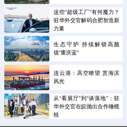
这些“超级工厂”有何魔力？
驻华外交官解码合肥智造新
力量
生态守护 持续解锁高颜
值“重庆蓝”
连云港：高空瞭望 赏海滨
风光
从“看展厅”到“谈落地”：驻
华外交官在皖抛出合作橄榄
枝