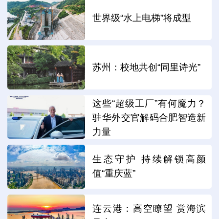
世界级“水上电梯”将成型
苏州：校地共创“同里诗光”
这些“超级工厂”有何魔力？
驻华外交官解码合肥智造新
力量
生态守护 持续解锁高颜
值“重庆蓝”
连云港：高空瞭望 赏海滨