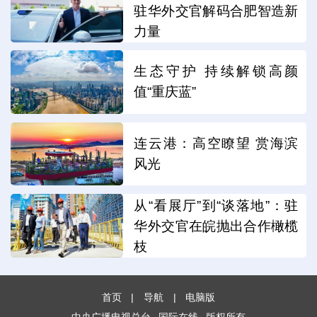
驻华外交官解码合肥智造新
力量
生态守护 持续解锁高颜
值“重庆蓝”
连云港：高空瞭望 赏海滨
风光
从“看展厅”到“谈落地”：驻
华外交官在皖抛出合作橄榄
枝
首页
|
导航
|
电脑版