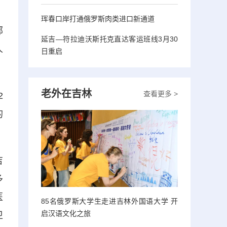
珲春口岸打通俄罗斯肉类进口新通道
部
延吉—符拉迪沃斯托克直达客运班线3月30
人
日重启
老外在吉林
查看更多 >
2
的
吉
多
医
85名俄罗斯大学生走进吉林外国语大学 开
启汉语文化之旅
卫