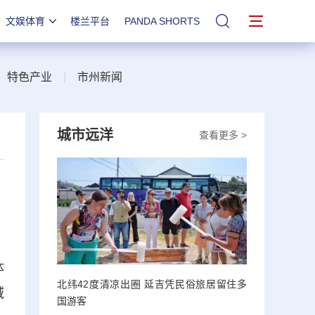
文娱体育
楼兰平台
PANDA SHORTS
站内搜索
|
特色产业
|
市州新闻
城市远洋
查看更多 >
体
北纬42度清凉出圈 延吉凭民俗旅居留住多
域
国游客