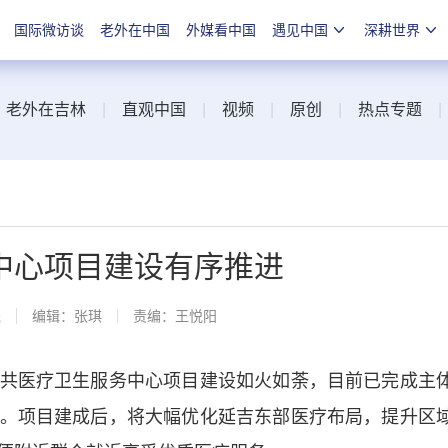
国际微访谈
老外在中国
外媒看中国
遇见中国
深耕世界
|
老外在吉林
|
直观中国
|
视频
|
原创
|
热点专题
中心项目建设有序推进
线
编辑：张琪
责编：王悦阳
医疗卫生服务中心项目建设如火如荼，目前已完成主
。项目建成后，将大幅优化延吉东部医疗布局，提升区