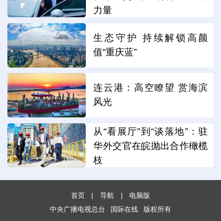
力量
生态守护 持续解锁高颜
值“重庆蓝”
连云港：高空瞭望 赏海滨
风光
从“看展厅”到“谈落地”：驻
华外交官在皖抛出合作橄榄
枝
首页
|
导航
|
电脑版
中央广播电视总台
国际在线
版权所有