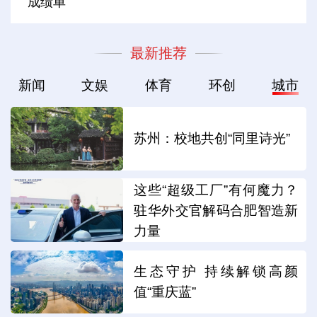
成绩单
最新推荐
新闻
文娱
体育
环创
城市
苏州：校地共创“同里诗光”
这些“超级工厂”有何魔力？
驻华外交官解码合肥智造新
力量
生态守护 持续解锁高颜
值“重庆蓝”