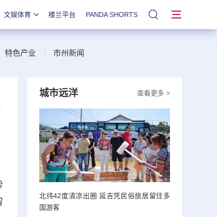
文娱体育
楼兰平台
PANDA SHORTS
站内搜索
|
特色产业
|
市州新闻
城市远洋
查看更多 >
势
北纬42度清凉出圈 延吉凭民俗旅居留住多
留
国游客