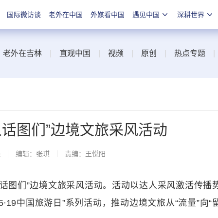
国际微访谈
老外在中国
外媒看中国
遇见中国
深耕世界
|
老外在吉林
|
直观中国
|
视频
|
原创
|
热点专题
人话图们”边境文旅采风活动
线
编辑：张琪
责编：王悦阳
话图们”边境文旅采风活动。活动以达人采风激活传播
·19中国旅游日”系列活动，推动边境文旅从“流量”向“