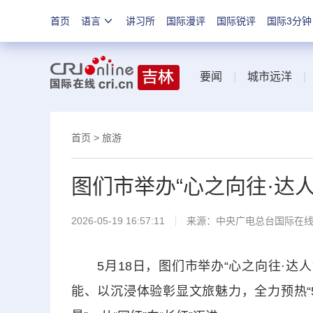
首页
语言
讲习所
国际漫评
国际锐评
国际3分钟
要闻
|
城市远洋
首页
>
旅游
图们市举办“心之向往·达
2026-05-19 16:57:11
来源：中央广电总台国际在
5月18日，图们市举办“心之向往·达人
能、以沉浸体验彰显文旅魅力，全力预热“5