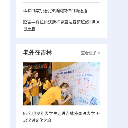
珲春口岸打通俄罗斯肉类进口新通道
延吉—符拉迪沃斯托克直达客运班线3月30
日重启
老外在吉林
查看更多 >
85名俄罗斯大学生走进吉林外国语大学 开
启汉语文化之旅