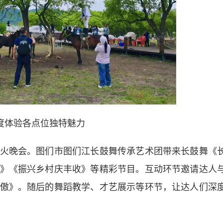
度体验各点位独特魅力
晚会。图们市图们江长鼓舞传承艺术团带来长鼓舞《
》《振兴乡村庆丰收》等精彩节目。互动环节邀请达人
傲》。随后的舞蹈教学、才艺展示等环节，让达人们深