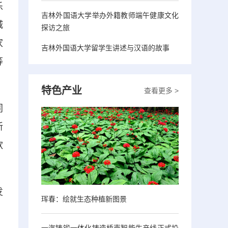
乐
吉林外国语大学举办外籍教师端午健康文化
城
探访之旅
家
吉林外国语大学留学生讲述与汉语的故事
等
特色产业
查看更多 >
同
新
款
发
珲春：绘就生态种植新图景
一汽铸锻一体化铸造桥壳智能生产线正式投