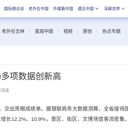
国际微访谈
老外在中国
外媒看中国
遇见中国
深耕世界
|
老外在吉林
|
直观中国
|
视频
|
原创
|
热点专题
场多项数据创新高
赵滢溪
，交出亮眼成绩单。据银联商务大数据测算，全省接待
长12.2%、10.9%，景区、街区、文博场馆客流密集