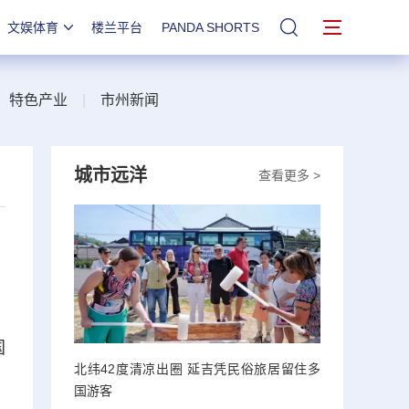
文娱体育
楼兰平台
PANDA SHORTS
站内搜索
|
特色产业
|
市州新闻
城市远洋
查看更多 >
国
北纬42度清凉出圈 延吉凭民俗旅居留住多
，
国游客