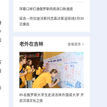
珲春口岸打通俄罗斯肉类进口新通道
，
延吉—符拉迪沃斯托克直达客运班线3月30
肆
日重启
步
口
老外在吉林
查看更多 >
客
接
。
市
85名俄罗斯大学生走进吉林外国语大学 开
启汉语文化之旅