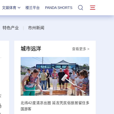
文娱体育
楼兰平台
PANDA SHORTS
站内搜索
|
特色产业
|
市州新闻
城市远洋
查看更多 >
下
北纬42度清凉出圈 延吉凭民俗旅居留住多
场
国游客