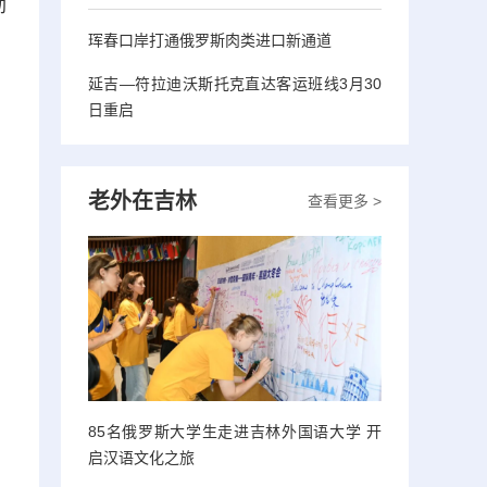
劲
珲春口岸打通俄罗斯肉类进口新通道
延吉—符拉迪沃斯托克直达客运班线3月30
日重启
老外在吉林
查看更多 >
85名俄罗斯大学生走进吉林外国语大学 开
启汉语文化之旅