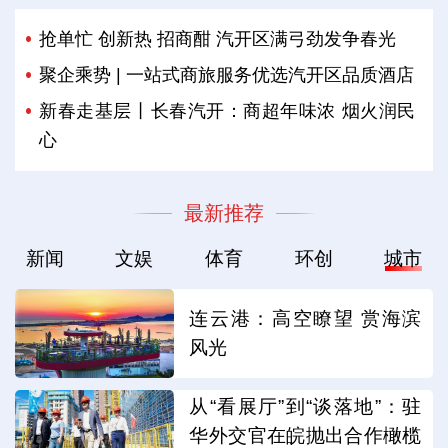
抢单忙 创新热 招商酣 汽开区满弓劲发争春光
聚企乘势 | 一站式商旅服务优选汽开区品质酒店
新春走基层丨长春汽开：商超年味浓 烟火润民
心
最新推荐
新闻
文娱
体育
环创
城市
连云港：高空瞭望 赏海滨
风光
从“看展厅”到“谈落地”：驻
华外交官在皖抛出合作橄榄