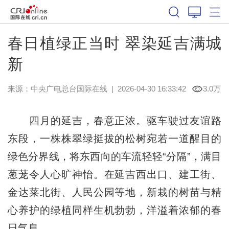
春日植绿正当时 翠染延吉满城
新
来源：中央广电总台国际在线
|
2026-04-30 16:33:42
3.0万
四月的延吉，春意正浓。驱车驶过友谊路
东段，一株株翠绿挺拔的松树宛若一道醒目的
绿色分界线，将东西向的车流轻轻“分隔”，满目
葱茏令人心旷神怡。在延吉西出口、建工街、
金达莱北街、人民公园等地，新栽的树苗与精
心养护的绿植同样生机勃勃，洋溢着浓郁的春
日气息。