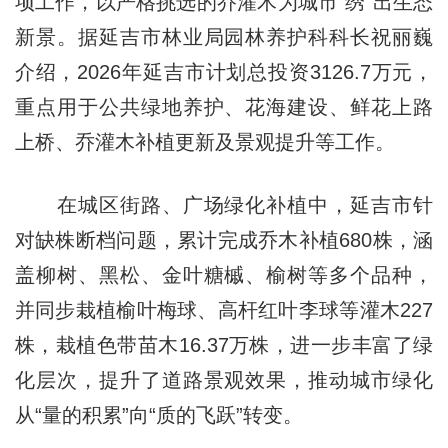
项工作，以严格挑选的乔灌木为城市“绣”出生态
新景。据延吉市林业局园林养护科科长祝丽巍
介绍，2026年延吉市计划总投资3126.7万元，
重点用于公共绿地养护、花海建设、鲜花上路
上桥、乔灌木补植更新及景观提升等工作。
在城区街路、广场绿化补植中，延吉市针
对缺株断档问题，累计完成乔木补植680株，涵
盖柳树、黑松、金叶糖槭、榆树等多个品种，
并同步栽植榆叶梅球、高杆红叶李球等灌木227
株，栽植色带苗木16.37万株，进一步丰富了绿
化层次，提升了道路景观效果，推动城市绿化
从“量的积累”向“质的飞跃”转变。