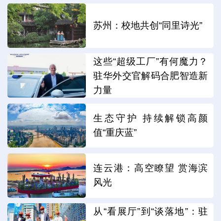
苏州：校地共创“同里诗光”
这些“超级工厂”有何魔力？
驻华外交官解码合肥智造新
力量
生态守护 持续解锁高颜
值“重庆蓝”
连云港：高空瞭望 赏海滨
风光
从“看展厅”到“谈落地”：驻