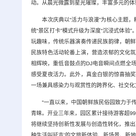
动。从晨光微露到星光璀璨，丰富多元的体
本次庆典以“活力与浪漫”为核心主题，精
统“景区打卡”模式升级为深度“沉浸式体验”
玩趣味，传统乐器演奏传递民族韵律，朝鲜
民族特色活动轮番上演，营造浓郁的文化氛
相辉映，重低音鼓点的DJ电音瞬间点燃全
感受夏夜活力。此外，真金白银的惊喜抽奖
一场兼具感染力与观赏性的跨界化、社交化
“一直以来，中国朝鲜族民俗园致力于传
青睐。开业三年来，园区累计接待游客超99
将继续坚持创新性发展与创造性转化，推出
种生活叫延吉’的文旅新体验、新场景、新地