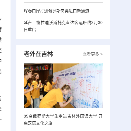
珲春口岸打通俄罗斯肉类进口新通道
传
延吉—符拉迪沃斯托克直达客运班线3月30
游
日重启
类
交
老外在吉林
查看更多 >
中
出
与
来
85名俄罗斯大学生走进吉林外国语大学 开
一
启汉语文化之旅