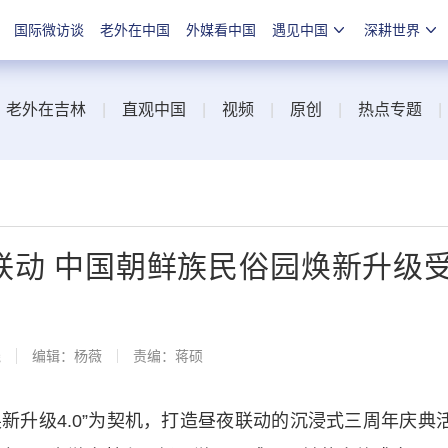
国际微访谈
老外在中国
外媒看中国
遇见中国
深耕世界
|
老外在吉林
|
直观中国
|
视频
|
原创
|
热点专题
联动 中国朝鲜族民俗园焕新升级
线
编辑：杨薇
责编：蒋硕
新升级4.0”为契机，打造昼夜联动的沉浸式三周年庆典