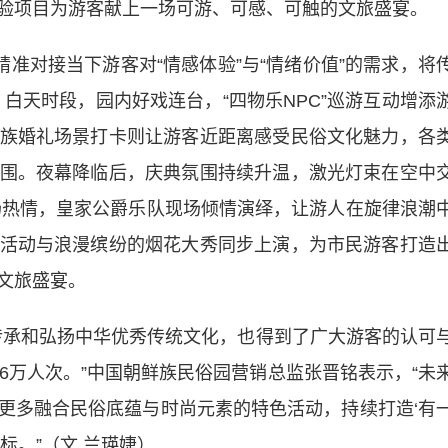
验项目为游客献上一场可游、可感、可触的文旅盛宴。
准对接当下游客对“情感体验”与“情绪价值”的需求，将
。白天时段，园内好戏连台，“四物乐NPC”巡游互动增添
族婚礼场景打卡则让游客近距离感受民俗文化魅力，各
围。夜幕降临后，庆典氛围持续升温，激光灯束在空中
场热情，皇家公爵乐队现场倾情演绎，让游人在旋律浪潮
活动与浪漫缤纷的烟花大秀同步上演，为市民游客打造
文旅盛宴。
承和弘扬中华优秀传统文化，也得到了广大游客的认可
6万人次。”中国朝鲜族民俗园营销总监张晋铭表示，“未
更多融合民俗底蕴与时尚元素的特色活动，持续打造‘有
标。”（文 兰瑛婕）