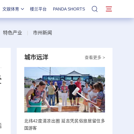
文娱体育
楼兰平台
PANDA SHORTS
站内搜索
|
特色产业
|
市州新闻
城市远洋
查看更多 >
受
北纬42度清凉出圈 延吉凭民俗旅居留住多
活
国游客