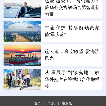
这些“超级工厂”有何魔力？
驻华外交官解码合肥智造新
力量
生态守护 持续解锁高颜
值“重庆蓝”
连云港：高空瞭望 赏海滨
风光
从“看展厅”到“谈落地”：驻
华外交官在皖抛出合作橄榄
枝
首页
|
导航
|
电脑版