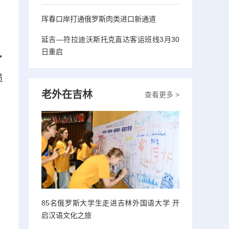
，
珲春口岸打通俄罗斯肉类进口新通道
延吉—符拉迪沃斯托克直达客运班线3月30
日重启
了
员
老外在吉林
查看更多 >
85名俄罗斯大学生走进吉林外国语大学 开
启汉语文化之旅