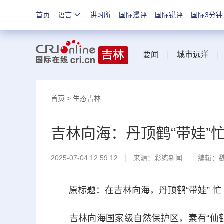
首页
语言
讲习所
国际漫评
国际锐评
国际3分钟
要闻
|
城市远洋
首页
>
生态吉林
吉林向海：丹顶鹤“带娃”
2025-07-04 12:59:12
来源：
彩练新闻
编辑：
原标题：在吉林向海，丹顶鹤“带娃” 忙
吉林向海国家级自然保护区，素有“仙鹤